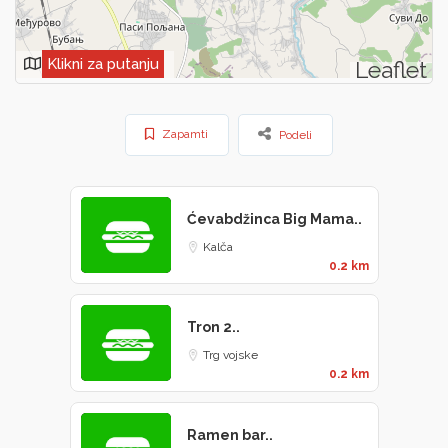
Klikni za putanju
Leaflet
Zapamti
Podeli
Ćevabdžinca Big Mama..
Kalča
0.2 km
Tron 2..
Trg vojske
0.2 km
Ramen bar..