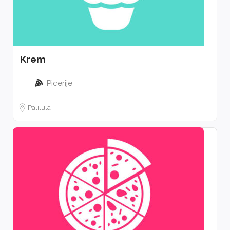
Krem
Picerije
Palilula