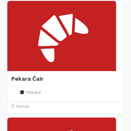
Pekara Čair
Pekare
Palilula