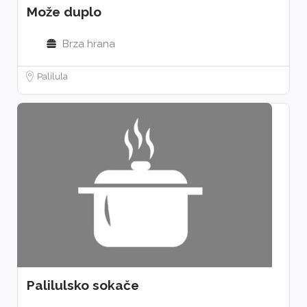
Može duplo
Brza hrana
Palilula
Palilulsko sokače