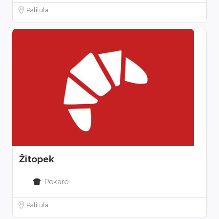
Palilula
Žitopek
Pekare
Palilula