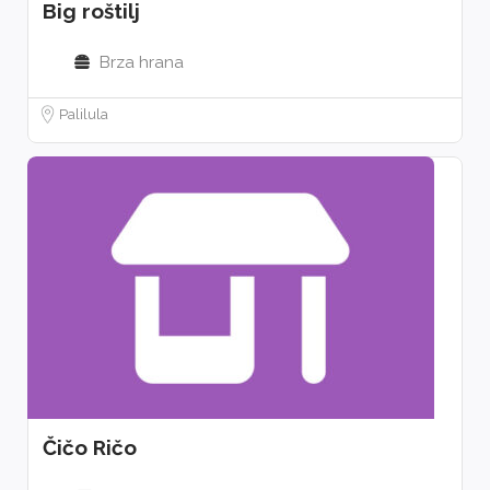
Big roštilj
Brza hrana
Palilula
Čičo Ričo