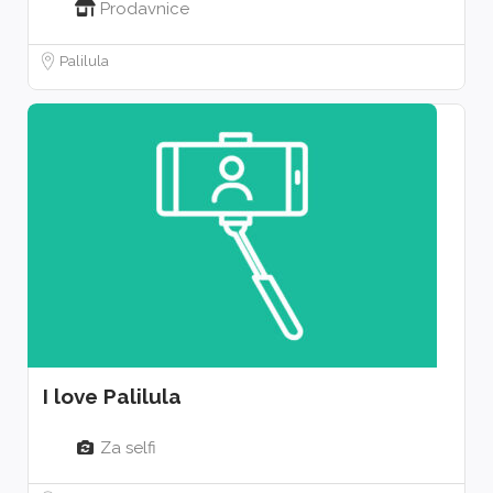
Prodavnice
Palilula
I love Palilula
Za selfi