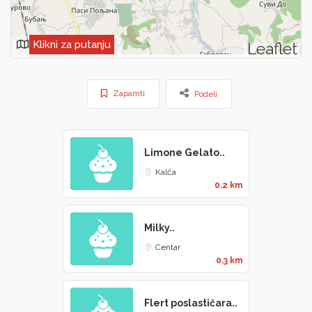
Klikni za putanju
Leaflet
Zapamti
Podeli
Limone Gelato..
Kalča
0.2 km
Milky..
Centar
0.3 km
Flert poslastičara..