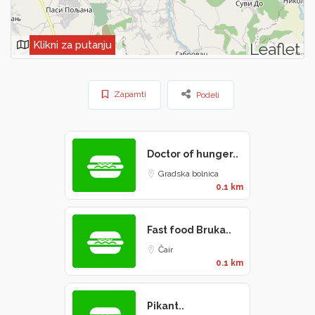
Klikni za putanju
Leaflet
Zapamti
Podeli
Doctor of hunger..
Gradska bolnica
0.1 km
Fast food Bruka..
Čair
0.1 km
Pikant..